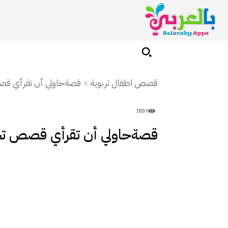
قصص اطفال تربوية
قصةحاولي أن تقرأي قص
1891
قصةحاولي أن تقرأي قصص تحف