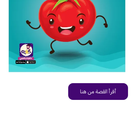
أقرأ القصة من هنا
https://uy9v6.app.goo.gl/8JiX