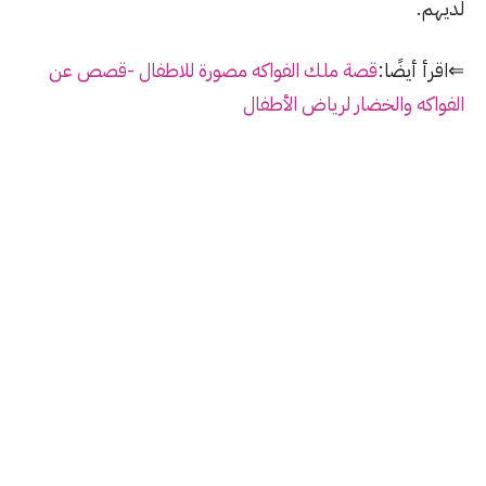
لديهم.
⇐اقرأ أيضًا:
قصة ملك الفواكه مصورة للاطفال -قصص عن
الفواكه والخضار لرياض الأطفال