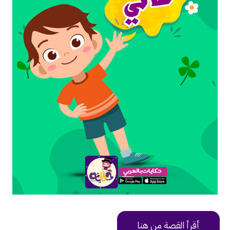
أقرأ القصة من هنا
https://uy9v6.app.goo.gl/i3ps