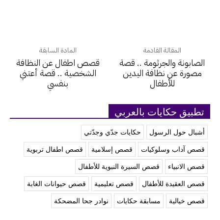
المقالة القادمة
المادة السابقة
الصابونة والجرثومة .. قصة
قصص اطفال عن النظافة
مصورة عن نظافة اليدين
الشخصية .. قصة أعتني
للأطفال
بنفسي
تطبيق حكايات بالعربي
أشبال حول الرسول
حكايات جدّي وجدّتي
قصص آداب وسلوكيات
قصص إسلامية
قصص اطفال تربوية
قصص الانبياء
قصص السيرة النبوية للأطفال
قصص العقيدة للأطفال
قصص تعليمية
قصص حيوانات الغابة
قصص خيالية
مسابقة حكايات
نوادر جحا المضحكة