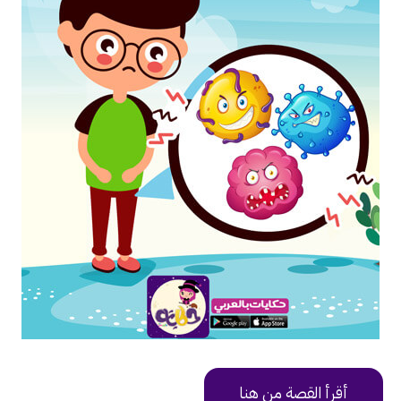
أقرأ القصة من هنا
https://uy9v6.app.goo.gl/gqHS