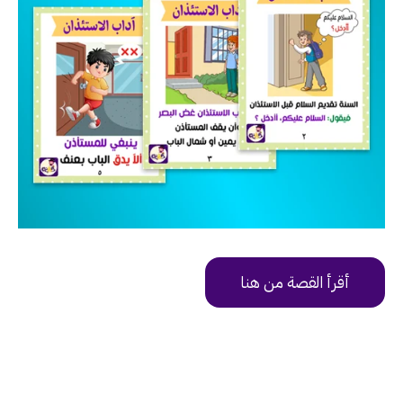
أقرأ القصة من هنا
https://uy9v6.app.goo.gl/3rMN