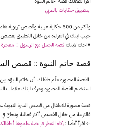
اقرأ لطفلك قصة خاتم النبوة
بتطبيق حكايات بالعربي
وأكثر من 500 حكاية عربية وقصص تربوية هادفة للاطفال
حبب ابنك في القراءة من خلال التطبيق بقصص
ا
♥احك لابنك
قصة الجمل مع الرسول :: معجزة 
قصة خاتم النبوة :: قصص السي
بالقصة المصورة علّم طفلك أن
خاتم النبوّة بي
استخدم القصة المصورة وعرف ابنك علامات النبو
قصة مصورة للاطفال من قصص السرة النبوية علم
فالتربية من خلال القصص أكثر فعالية ونجاح في
⇐ اقرأ أيضًا :
زكاة الفطر فريضة علموها أطفالك