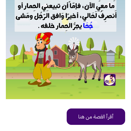
أقرأ القصة من هنا
https://uy9v6.app.goo.gl/9D6W