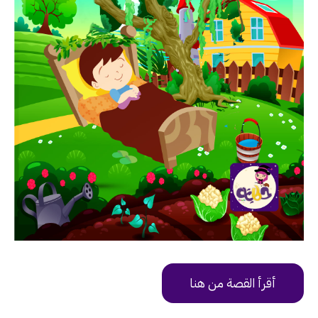
أقرأ القصة من هنا
https://uy9v6.app.goo.gl/PeQK