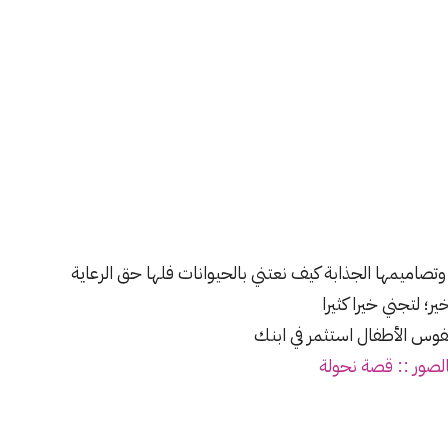
تصاميمها الجذابة كيف نعتني بالحيوانات فلها حق الرعاية
ر؛ لتجني خيرا كثيرا
 نفوس الأطفال استثمر في ابنك
لصور :: قصة نحولة