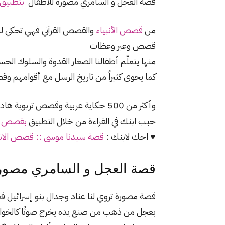
قصة العجل و السامري مصورة للاطفال
بتطبيق 
من
قصص الأنبياء
والقصص القرآني فهي تحكي لنا
قصص وعبر وعظات
منها يتعلّم أطفالنا الصغار القدوة والسلوك ا
كما يحوى كثيراً من تاريخ الرسل مع أقوامهم وق
وأكثر من 500 حكاية عربية وقصص تربوية هادفة للاطفال
حبب ابنك في القراءة من خلال التطبيق
بقصص م
♥ احك لابنك :
قصة سيدنا موسى :: قصص الانبي
قصة العجل و السامري مصورة
قصة مصورة تروي لنا عناد وجدال بنو إسرائيل
بعجل من ذهب من صنع يده يخرج صوتًا كالخوار 