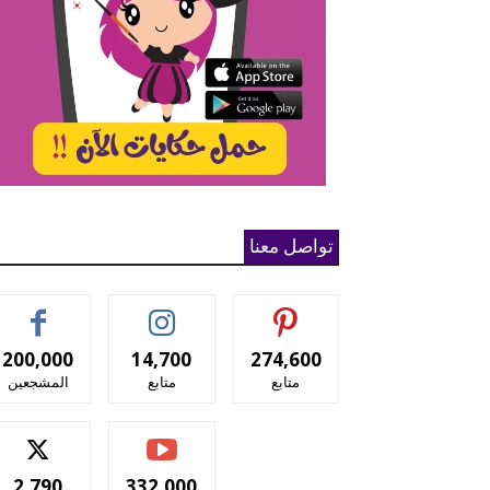
تواصل معنا
200,000
14,700
274,600
متابع
متابع
المشجعين
2,790
332,000